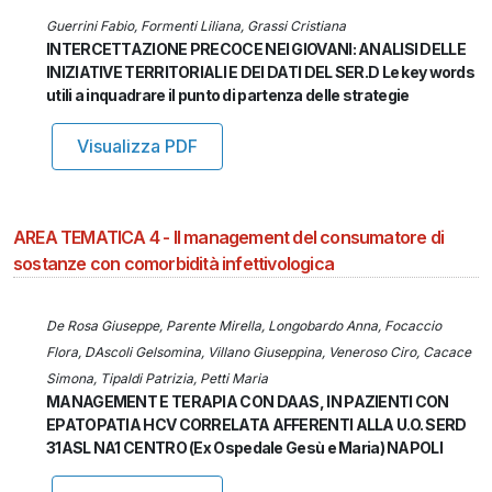
Guerrini Fabio, Formenti Liliana, Grassi Cristiana
INTERCETTAZIONE PRECOCE NEI GIOVANI: ANALISI DELLE
INIZIATIVE TERRITORIALI E DEI DATI DEL SER.D Le key words
utili a inquadrare il punto di partenza delle strategie
Visualizza PDF
AREA TEMATICA 4 - Il management del consumatore di
sostanze con comorbidità infettivologica
De Rosa Giuseppe, Parente Mirella, Longobardo Anna, Focaccio
Flora, DAscoli Gelsomina, Villano Giuseppina, Veneroso Ciro, Cacace
Simona, Tipaldi Patrizia, Petti Maria
MANAGEMENT E TERAPIA CON DAAS, IN PAZIENTI CON
EPATOPATIA HCV CORRELATA AFFERENTI ALLA U.O. SERD
31ASL NA1 CENTRO (Ex Ospedale Gesù e Maria) NAPOLI