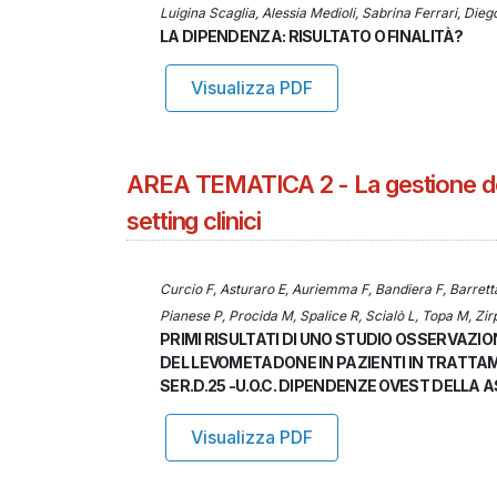
Luigina Scaglia, Alessia Medioli, Sabrina Ferrari, Diego
LA DIPENDENZA: RISULTATO O FINALITÀ?
Visualizza PDF
AREA TEMATICA 2 - La gestione dell
setting clinici
Curcio F, Asturaro E, Auriemma F, Bandiera F, Barrett
Pianese P, Procida M, Spalice R, Scialò L, Topa M, Zir
PRIMI RISULTATI DI UNO STUDIO OSSERVAZI
DEL LEVOMETADONE IN PAZIENTI IN TRATTA
SER.D.25 -U.O.C. DIPENDENZE OVEST DELLA 
Visualizza PDF