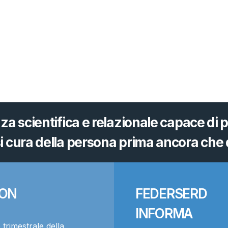
 scientifica e relazionale capace di
i cura della persona prima ancora che d
ION
FEDERSERD
INFORMA
 trimestrale della